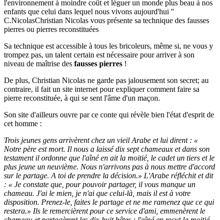
l'environnement à moindre coût et léguer un monde plus beau à nos
enfants que celui dans lequel nous vivons aujourd'hui "
C.Nicolas
Christian Nicolas vous présente sa technique des fausses
pierres ou pierres reconstituées
Sa technique est accessible à tous les bricoleurs, même si, ne vous y
trompez pas, un talent certain est nécessaire pour arriver à son
niveau de maîtrise des
fausses pierres
!
De plus, Christian Nicolas ne garde pas jalousement son secret; au
contraire, il fait un site internet pour expliquer comment faire sa
pierre reconstituée, à qui se sent l'âme d'un maçon.
Son site d'ailleurs ouvre par ce conte qui révèle bien l'état d'esprit de
cet homme :
Trois jeunes gens arrivèrent chez un vieil Arabe et lui dirent : «
Notre père est mort. Il nous a laissé dix sept chameaux et dans son
testament il ordonne que l'aîné en ait la moitié, le cadet un tiers et le
plus jeune un neuvième. Nous n'arrivons pas à nous mettre d'accord
sur le partage. A toi de prendre la décision.» L'Arabe réfléchit et dit
: « Je constate que, pour pouvoir partager, il vous manque un
chameau. J'ai le mien, je n'ai que celui-là, mais il est à votre
disposition. Prenez-le, faites le partage et ne me ramenez que ce qui
restera.» Ils le remercièrent pour ce service d'ami, emmenèrent le
chameau et partagèrent les dix-huit bêtes : l'aîné en reçut la moitié,