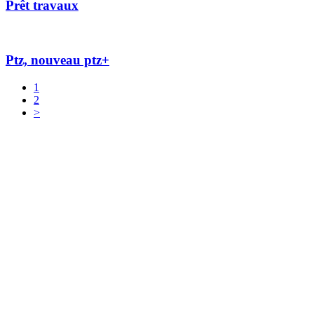
Prêt travaux
Ptz, nouveau ptz+
1
2
>