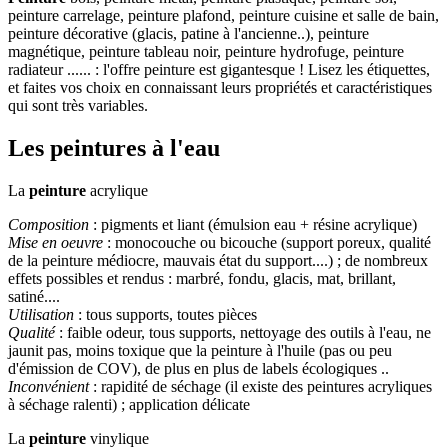
peinture carrelage, peinture plafond, peinture cuisine et salle de bain,
peinture décorative (glacis, patine à l'ancienne..), peinture
magnétique, peinture tableau noir, peinture hydrofuge, peinture
radiateur ...... : l'offre peinture est gigantesque ! Lisez les étiquettes,
et faites vos choix en connaissant leurs propriétés et caractéristiques
qui sont très variables.
Les peintures à l'eau
La
peinture
acrylique
Composition
: pigments et liant (émulsion eau + résine acrylique)
Mise en oeuvre
: monocouche ou bicouche (support poreux, qualité
de la peinture médiocre, mauvais état du support....) ; de nombreux
effets possibles et rendus : marbré, fondu, glacis, mat, brillant,
satiné....
Utilisation
: tous supports, toutes pièces
Qualité
: faible odeur, tous supports, nettoyage des outils à l'eau, ne
jaunit pas, moins toxique que la peinture à l'huile (pas ou peu
d'émission de COV), de plus en plus de labels écologiques ..
Inconvénient
: rapidité de séchage (il existe des peintures acryliques
à séchage ralenti) ; application délicate
La
peinture
vinylique