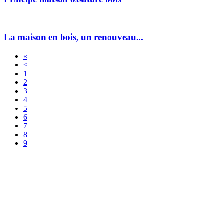
La maison en bois, un renouveau...
«
<
1
2
3
4
5
6
7
8
9